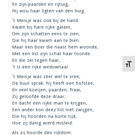
En zijn paarden en rijtuig,
Hij wou haar ligten van den huig.
´t Meisje was ook bij de hand.
Kwam bij hare rijke galant,
Om zijn schatten eens te zien,
Die hij haar kwam aan te bien.
Maar een boer die naast hem woonde,
Met een list zijn schat haar toonde.
En die zei tegen haar,
Kies 
´t Is een rijke weduwnaar.
´t Meisje was zeer wel te vree,
De buur sprak: hij heeft een hofstee,
En veel koeijen, paarden, fraai,
Zij geloofde deze draai;
En dacht een rijke man te krijgen,
Een ander kon deez´list niet zwijgen,
Die hij hoorden na korte tijd,
Hoe zij danig wierd misleid.
Als zij hoorde den rijkdom.