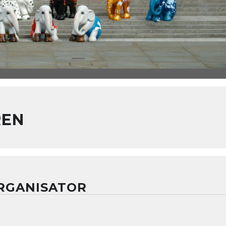
REN
RGANISATOR